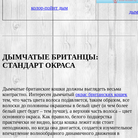
колор-пойнт дым
дым
ДЫМЧАТЫЕ БРИТАНЦЫ:
СТАНДАРТ ОКРАСА
Дымчатые британские кошки должны выглядеть весьма
контрастно. Интересен дымчатый
окрас британских кошек
тем, что часть цвета волоса подавляется, таким образом, все
волоски до половины окрашены в белый цвет (и чем более
белый цвет будет – тем лучше), а верхняя часть волоса – цвет
основного окраса. Как правило, белого подшерстка
практически не видно, когда кошка лежит или стоит
неподвижно, но когда она двигается, создается изумительное
впечатление волнообразного динамичного движения в