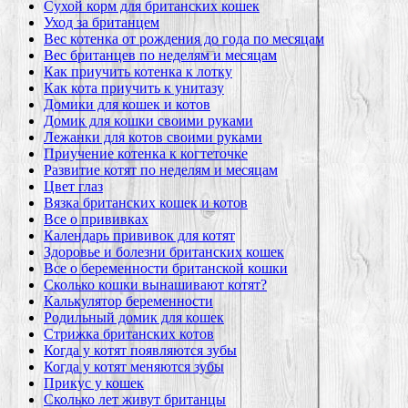
Сухой корм для британских кошек
Уход за британцем
Вес котенка от рождения до года по месяцам
Вес британцев по неделям и месяцам
Как приучить котенка к лотку
Как кота приучить к унитазу
Домики для кошек и котов
Домик для кошки своими руками
Лежанки для котов своими руками
Приучение котенка к когтеточке
Развитие котят по неделям и месяцам
Цвет глаз
Вязка британских кошек и котов
Все о прививках
Календарь прививок для котят
Здоровье и болезни британских кошек
Все о беременности британской кошки
Сколько кошки вынашивают котят?
Калькулятор беременности
Родильный домик для кошек
Стрижка британских котов
Когда у котят появляются зубы
Когда у котят меняются зубы
Прикус у кошек
Сколько лет живут британцы