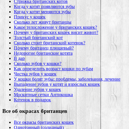
Стрижка британских котов
Когда у котят появляются зубы
Когда у котят меняются зубы
Прикус у кошек
Сколько лет живут британцы
Какое телосложение у британских кошек?
Почему у британских кошек висит живот?
Толстый британский кот
Сколько стоит британский котенок?
Почему британец плюшевый?
Недорогие британские котята
В дар
Сколько зубов у кошки?
Как определить возраст кошки по зубам
Чистка зубов у кошек
У кошки болят зубы: проблемы, заболевания, лечение
Выпадение зубов у котят и взрослых кошек
Удаление зубов у кошек
Москитные сетки Антикошка
Котенок в подарок
Все об окрасах британцев
Все окрасы британских кошек
Однотонный (солидный)