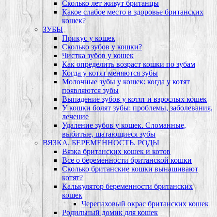
Сколько лет живут британцы
Какое слабое место в здоровье британских
кошек?
ЗУБЫ
Прикус у кошек
Сколько зубов у кошки?
Чистка зубов у кошек
Как определить возраст кошки по зубам
Когда у котят меняются зубы
Молочные зубы у кошек: когда у котят
появляются зубы
Выпадение зубов у котят и взрослых кошек
У кошки болят зубы: проблемы, заболевания,
лечение
Удаление зубов у кошек. Сломанные,
выбитые, шатающиеся зубы
ВЯЗКА. БЕРЕМЕННОСТЬ. РОДЫ
Вязка британских кошек и котов
Все о беременности британской кошки
Сколько британские кошки вынашивают
котят?
Калькулятор беременности британских
кошек
Черепаховый окрас британских кошек
Родильный домик для кошек