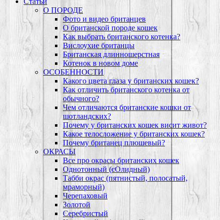
Статьи
О ПОРОДЕ
Фото и видео британцев
О британской породе кошек
Как выбрать британского котенка?
Вислоухие британцы
Британская длинношерстная
Котенок в новом доме
ОСОБЕННОСТИ
Какого цвета глаза у британских кошек?
Как отличить британского котенка от
обычного?
Чем отличаются британские кошки от
шотландских?
Почему у британских кошек висит живот?
Какое телосложение у британских кошек?
Почему британец плюшевый?
ОКРАСЫ
Все про окрасы британских кошек
Однотонный (сОлидный)
Табби окрас (пятнистый, полосатый,
мраморный)
Черепаховый
Золотой
Серебристый