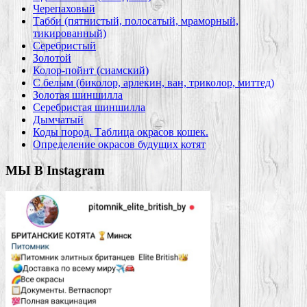
Черепаховый
Табби (пятнистый, полосатый, мраморный,
тикированный)
Серебристый
Золотой
Колор-пойнт (сиамский)
С белым (биколор, арлекин, ван, триколор, миттед)
Золотая шиншилла
Серебристая шиншилла
Дымчатый
Коды пород. Таблица окрасов кошек.
Определение окрасов будущих котят
МЫ В Instagram