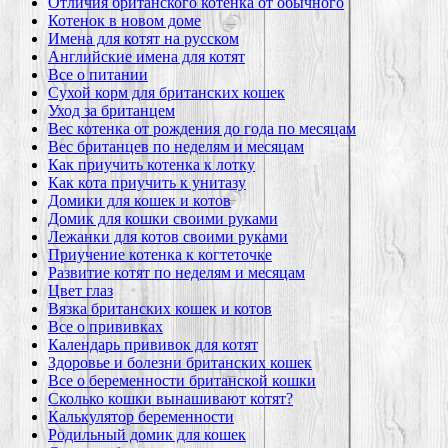
Отличия британского котенка от обычного
Котенок в новом доме
Имена для котят на русском
Английские имена для котят
Все о питании
Сухой корм для британских кошек
Уход за британцем
Вес котенка от рождения до года по месяцам
Вес британцев по неделям и месяцам
Как приучить котенка к лотку
Как кота приучить к унитазу
Домики для кошек и котов
Домик для кошки своими руками
Лежанки для котов своими руками
Приучение котенка к когтеточке
Развитие котят по неделям и месяцам
Цвет глаз
Вязка британских кошек и котов
Все о прививках
Календарь прививок для котят
Здоровье и болезни британских кошек
Все о беременности британской кошки
Сколько кошки вынашивают котят?
Калькулятор беременности
Родильный домик для кошек