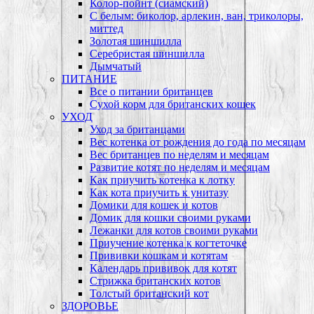
Колор-пойнт (сиамский)
С белым: биколор, арлекин, ван, триколоры,
миттед
Золотая шиншилла
Серебристая шиншилла
Дымчатый
ПИТАНИЕ
Все о питании британцев
Сухой корм для британских кошек
УХОД
Уход за британцами
Вес котенка от рождения до года по месяцам
Вес британцев по неделям и месяцам
Развитие котят по неделям и месяцам
Как приучить котенка к лотку
Как кота приучить к унитазу
Домики для кошек и котов
Домик для кошки своими руками
Лежанки для котов своими руками
Приучение котенка к когтеточке
Прививки кошкам и котятам
Календарь прививок для котят
Стрижка британских котов
Толстый британский кот
ЗДОРОВЬЕ