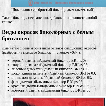
Шоколадно-серебристый биколор дым (дымчатый)
Также биколор, несомненно, добавляет нарядности любой
кошке.
Виды окрасов биколорных с белым
британцев
Дымчатые с белым британцы бывают следующих окрасов
(разберем на примере биколор — с кодом «03» ):
черный дымчатый/дымный биколор BRI ns 03;
голубой дымчатый/дымный биколор BRI as 03;
лиловый дымчатый/дымный биколор BRI cs 03;
шоколадный дымчатый/дымный биколор BRI bs 03;
циннамон дымчатый/дымный биколор BRI os 03;
фавн дымчатый/дымный биколор BRI ps 03;
красный дымчатый/дымный биколор BRI ds 03;
кремовый дымчатый/дымный биколор BRI es 03.