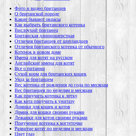
Фото и видео британцев
О британской породе
Какие бывают окрасы
Как выбрать британского котенка
Вислоухий британец
Британская длинношерстная
Отличия британцев от шотландцев
Отличия британского котенка от обычного
Котенок в новом доме
Имена для котят на русском
Английские имена для котят
Все о питании
Сухой корм для британских кошек
Уход за британцем
Вес котенка от рождения до года по месяцам
Вес британцев по неделям и месяцам
Как приучить котенка к лотку
Как кота приучить к унитазу
Домики для кошек и котов
Домик для кошки своими руками
Лежанки для котов своими руками
Приучение котенка к когтеточке
Развитие котят по неделям и месяцам
Цвет глаз