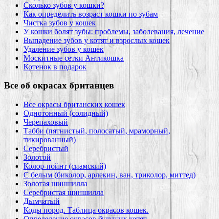
Сколько зубов у кошки?
Как определить возраст кошки по зубам
Чистка зубов у кошек
У кошки болят зубы: проблемы, заболевания, лечение
Выпадение зубов у котят и взрослых кошек
Удаление зубов у кошек
Москитные сетки Антикошка
Котенок в подарок
Все об окрасах британцев
Все окрасы британских кошек
Однотонный (солидный)
Черепаховый
Табби (пятнистый, полосатый, мраморный,
тикированный)
Серебристый
Золотой
Колор-пойнт (сиамский)
С белым (биколор, арлекин, ван, триколор, миттед)
Золотая шиншилла
Серебристая шиншилла
Дымчатый
Коды пород. Таблица окрасов кошек.
Определение окрасов будущих котят