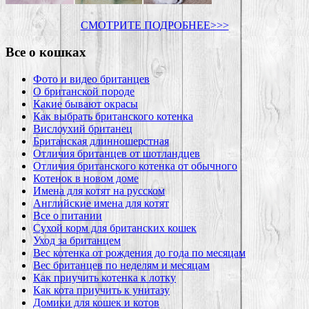
СМОТРИТЕ ПОДРОБНЕЕ>>>
Все о кошках
Фото и видео британцев
О британской породе
Какие бывают окрасы
Как выбрать британского котенка
Вислоухий британец
Британская длинношерстная
Отличия британцев от шотландцев
Отличия британского котенка от обычного
Котенок в новом доме
Имена для котят на русском
Английские имена для котят
Все о питании
Сухой корм для британских кошек
Уход за британцем
Вес котенка от рождения до года по месяцам
Вес британцев по неделям и месяцам
Как приучить котенка к лотку
Как кота приучить к унитазу
Домики для кошек и котов