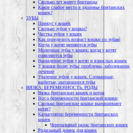
Сколько лет живут британцы
Какое слабое место в здоровье британских
кошек?
ЗУБЫ
Прикус у кошек
Сколько зубов у кошки?
Чистка зубов у кошек
Как определить возраст кошки по зубам
Когда у котят меняются зубы
Молочные зубы у кошек: когда у котят
появляются зубы
Выпадение зубов у котят и взрослых кошек
У кошки болят зубы: проблемы, заболевания,
лечение
Удаление зубов у кошек. Сломанные,
выбитые, шатающиеся зубы
ВЯЗКА. БЕРЕМЕННОСТЬ. РОДЫ
Вязка британских кошек и котов
Все о беременности британской кошки
Сколько британские кошки вынашивают
котят?
Калькулятор беременности британских
кошек
Черепаховый окрас британских кошек
Родильный домик для кошек