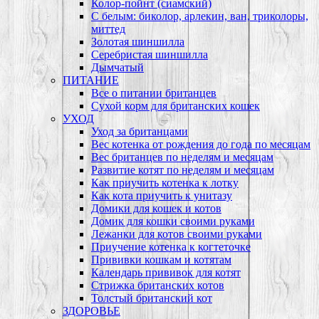
Колор-пойнт (сиамский)
С белым: биколор, арлекин, ван, триколоры,
миттед
Золотая шиншилла
Серебристая шиншилла
Дымчатый
ПИТАНИЕ
Все о питании британцев
Сухой корм для британских кошек
УХОД
Уход за британцами
Вес котенка от рождения до года по месяцам
Вес британцев по неделям и месяцам
Развитие котят по неделям и месяцам
Как приучить котенка к лотку
Как кота приучить к унитазу
Домики для кошек и котов
Домик для кошки своими руками
Лежанки для котов своими руками
Приучение котенка к когтеточке
Прививки кошкам и котятам
Календарь прививок для котят
Стрижка британских котов
Толстый британский кот
ЗДОРОВЬЕ