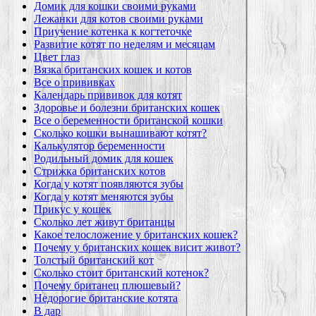
Домик для кошки своими руками
Лежанки для котов своими руками
Приучение котенка к когтеточке
Развитие котят по неделям и месяцам
Цвет глаз
Вязка британских кошек и котов
Все о прививках
Календарь прививок для котят
Здоровье и болезни британских кошек
Все о беременности британской кошки
Сколько кошки вынашивают котят?
Калькулятор беременности
Родильный домик для кошек
Стрижка британских котов
Когда у котят появляются зубы
Когда у котят меняются зубы
Прикус у кошек
Сколько лет живут британцы
Какое телосложение у британских кошек?
Почему у британских кошек висит живот?
Толстый британский кот
Сколько стоит британский котенок?
Почему британец плюшевый?
Недорогие британские котята
В дар