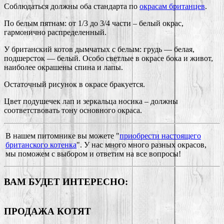
Соблюдаться должны оба стандарта по
окрасам британцев
.
По белым пятнам: от 1/3 до 3/4 части – белый окрас,
гармонично распределенный.
У британский котов дымчатых с белым: грудь — белая,
подшерсток — белый. Особо светлые в окрасе бока и живот,
наиболее окрашены спина и лапы.
Остаточный рисунок в окрасе бракуется.
Цвет подушечек лап и зеркальца носика – должны
соответствовать тону основного окраса.
В нашем питомнике вы можете "
приобрести настоящего
британского котенка
". У нас много много разных окрасов,
мы поможем с выбором и ответим на все вопросы!
ВАМ БУДЕТ ИНТЕРЕСНО:
ПРОДАЖА КОТЯТ