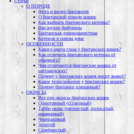
Статьи
О ПОРОДЕ
Фото и видео британцев
О британской породе кошек
Как выбрать британского котенка?
Вислоухие британцы
Британская длинношерстная
Котенок в новом доме
ОСОБЕННОСТИ
Какого цвета глаза у британских кошек?
Как отличить британского котенка от
обычного?
Чем отличаются британские кошки от
шотландских?
Почему у британских кошек висит живот?
Какое телосложение у британских кошек?
Почему британец плюшевый?
ОКРАСЫ
Все про окрасы британских кошек
Однотонный (сОлидный)
Табби окрас (пятнистый, полосатый,
мраморный)
Черепаховый
Золотой
Серебристый