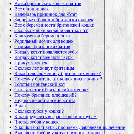
Вязка британских кошек и котов
Все о прививках
Календарь прививок для котят
Здоровье и болезни британских кошек
Все о беременности британской кошки
Сколько кошки вынашивают котят?
Калькулятор беременности
Родильный домик для кошек
Стрижка британских котов
Когда у котят появляются зубы
Когда у котят меняются зубы
Прикус у кошек
Сколько лет живут британцы
Какое телосложение у британских кошек?
Почему у британских кошек висит живот?
Толстый британский кот
Сколько стоит британский котенок?
Почему британец плюшевый?
Недорогие британские котята
В дар
Сколько зубов у кошки?
Как определить возраст кошки по зубам
Чистка зубов у кошек
У кошки болят зубы: проблемы, заболевания, лечение
Выпадение зубов у котят и взрослых кошек