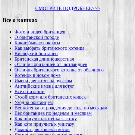
СМОТРИТЕ ПОДРОБНЕЕ>>>
Все о кошках
Фото и видео британцев
О британской породе
Какие бывают окрасы
Как выбрать британского котенка
Вислоухий британец
Британская длинношерстная
Отличия британцев от шотландцев
Отличия британского котенка от обычного
Котенок в новом доме
Имена для котят на русском
Английские имена для котят
Все о питании
Сухой корм для британских кошек
Уход за британцем
Вес котенка от рождения до года по месяцам
Вес британцев по неделям и месяцам
Как приучить котенка к лотку
Как кота приучить к унитазу
Домики для кошек и котов
Домик для кошки своими руками