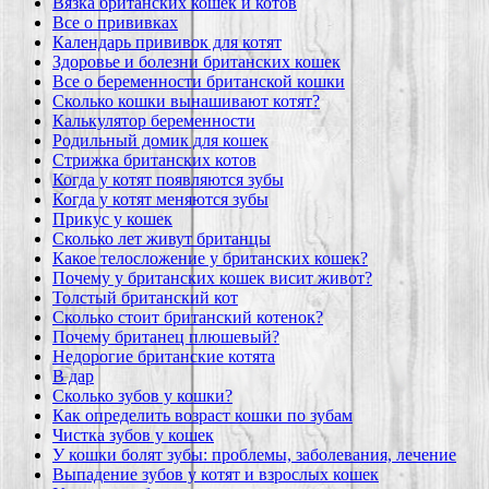
Вязка британских кошек и котов
Все о прививках
Календарь прививок для котят
Здоровье и болезни британских кошек
Все о беременности британской кошки
Сколько кошки вынашивают котят?
Калькулятор беременности
Родильный домик для кошек
Стрижка британских котов
Когда у котят появляются зубы
Когда у котят меняются зубы
Прикус у кошек
Сколько лет живут британцы
Какое телосложение у британских кошек?
Почему у британских кошек висит живот?
Толстый британский кот
Сколько стоит британский котенок?
Почему британец плюшевый?
Недорогие британские котята
В дар
Сколько зубов у кошки?
Как определить возраст кошки по зубам
Чистка зубов у кошек
У кошки болят зубы: проблемы, заболевания, лечение
Выпадение зубов у котят и взрослых кошек