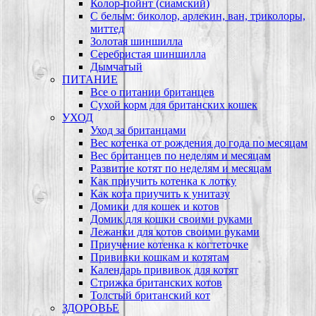
Колор-пойнт (сиамский)
С белым: биколор, арлекин, ван, триколоры,
миттед
Золотая шиншилла
Серебристая шиншилла
Дымчатый
ПИТАНИЕ
Все о питании британцев
Сухой корм для британских кошек
УХОД
Уход за британцами
Вес котенка от рождения до года по месяцам
Вес британцев по неделям и месяцам
Развитие котят по неделям и месяцам
Как приучить котенка к лотку
Как кота приучить к унитазу
Домики для кошек и котов
Домик для кошки своими руками
Лежанки для котов своими руками
Приучение котенка к когтеточке
Прививки кошкам и котятам
Календарь прививок для котят
Стрижка британских котов
Толстый британский кот
ЗДОРОВЬЕ