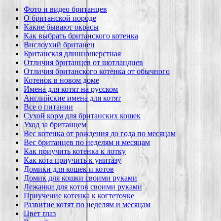
Фото и видео британцев
О британской породе
Какие бывают окрасы
Как выбрать британского котенка
Вислоухий британец
Британская длинношерстная
Отличия британцев от шотландцев
Отличия британского котенка от обычного
Котенок в новом доме
Имена для котят на русском
Английские имена для котят
Все о питании
Сухой корм для британских кошек
Уход за британцем
Вес котенка от рождения до года по месяцам
Вес британцев по неделям и месяцам
Как приучить котенка к лотку
Как кота приучить к унитазу
Домики для кошек и котов
Домик для кошки своими руками
Лежанки для котов своими руками
Приучение котенка к когтеточке
Развитие котят по неделям и месяцам
Цвет глаз