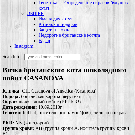
Генетика — Определение окрасов будущих
котят
ОБЩЕЕ
Имена для котят
Котенок в подарок
Защита на окна
Недорогие британские котята
В дар
Instagram
Search for:
Вязка британского кота шоколадного
пойнт CASANOVA
Кличка:
CH. Casanova of Angelica (Казанова)
Порода:
британская короткошерстная
Окрас:
шоколадный пойнт (BRI b 33)
Дата рождения:
10.09.2018г.
Генотип:
bbl Dd, носитель циннамон/фавн, лилового окраса
PKD:
NN (кот здоров)
Группа крови:
АВ (группа крови А, носитель группы крови
В)