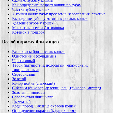
Сколько зубов у кошки?
Как определить возраст кошки по зубам
Чистка зубов у кошек
У кошки болят зубы: проблемы, заболевания, лечение
Выпадение зубов у котят и взрослых кошек
Удаление зубов у кошек
Москитные сетки Антикошка
Котенок в подарок
Все об окрасах британцев
Все окрасы британских кошек
Однотонный (солидный)
Черепаховый
Табби (пятнистый, полосатый, мраморный,
тикированный)
Серебристый
Золотой
Колор-пойнт (сиамский)
С белым (биколор, арлекин, ван, триколор, миттед)
Золотая шиншилла
Серебристая шиншилла
Дымчатый
Коды пород. Таблица окрасов кошек.
Определение окрасов будущих котят