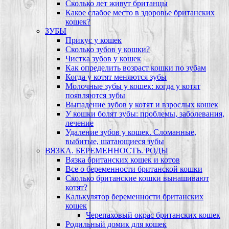
Сколько лет живут британцы
Какое слабое место в здоровье британских
кошек?
ЗУБЫ
Прикус у кошек
Сколько зубов у кошки?
Чистка зубов у кошек
Как определить возраст кошки по зубам
Когда у котят меняются зубы
Молочные зубы у кошек: когда у котят
появляются зубы
Выпадение зубов у котят и взрослых кошек
У кошки болят зубы: проблемы, заболевания,
лечение
Удаление зубов у кошек. Сломанные,
выбитые, шатающиеся зубы
ВЯЗКА. БЕРЕМЕННОСТЬ. РОДЫ
Вязка британских кошек и котов
Все о беременности британской кошки
Сколько британские кошки вынашивают
котят?
Калькулятор беременности британских
кошек
Черепаховый окрас британских кошек
Родильный домик для кошек