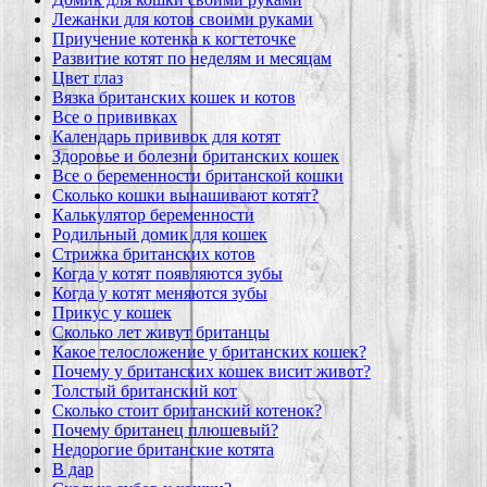
Лежанки для котов своими руками
Приучение котенка к когтеточке
Развитие котят по неделям и месяцам
Цвет глаз
Вязка британских кошек и котов
Все о прививках
Календарь прививок для котят
Здоровье и болезни британских кошек
Все о беременности британской кошки
Сколько кошки вынашивают котят?
Калькулятор беременности
Родильный домик для кошек
Стрижка британских котов
Когда у котят появляются зубы
Когда у котят меняются зубы
Прикус у кошек
Сколько лет живут британцы
Какое телосложение у британских кошек?
Почему у британских кошек висит живот?
Толстый британский кот
Сколько стоит британский котенок?
Почему британец плюшевый?
Недорогие британские котята
В дар