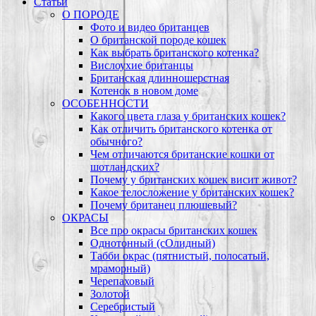
Статьи
О ПОРОДЕ
Фото и видео британцев
О британской породе кошек
Как выбрать британского котенка?
Вислоухие британцы
Британская длинношерстная
Котенок в новом доме
ОСОБЕННОСТИ
Какого цвета глаза у британских кошек?
Как отличить британского котенка от
обычного?
Чем отличаются британские кошки от
шотландских?
Почему у британских кошек висит живот?
Какое телосложение у британских кошек?
Почему британец плюшевый?
ОКРАСЫ
Все про окрасы британских кошек
Однотонный (сОлидный)
Табби окрас (пятнистый, полосатый,
мраморный)
Черепаховый
Золотой
Серебристый