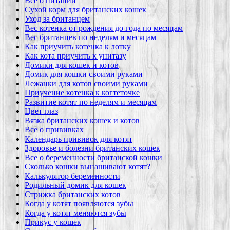
Все о питании
Сухой корм для британских кошек
Уход за британцем
Вес котенка от рождения до года по месяцам
Вес британцев по неделям и месяцам
Как приучить котенка к лотку
Как кота приучить к унитазу
Домики для кошек и котов
Домик для кошки своими руками
Лежанки для котов своими руками
Приучение котенка к когтеточке
Развитие котят по неделям и месяцам
Цвет глаз
Вязка британских кошек и котов
Все о прививках
Календарь прививок для котят
Здоровье и болезни британских кошек
Все о беременности британской кошки
Сколько кошки вынашивают котят?
Калькулятор беременности
Родильный домик для кошек
Стрижка британских котов
Когда у котят появляются зубы
Когда у котят меняются зубы
Прикус у кошек