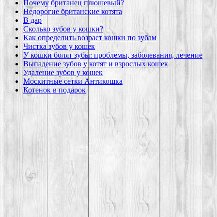
Почему британец плюшевый?
Недорогие британские котята
В дар
Сколько зубов у кошки?
Как определить возраст кошки по зубам
Чистка зубов у кошек
У кошки болят зубы: проблемы, заболевания, лечение
Выпадение зубов у котят и взрослых кошек
Удаление зубов у кошек
Москитные сетки Антикошка
Котенок в подарок