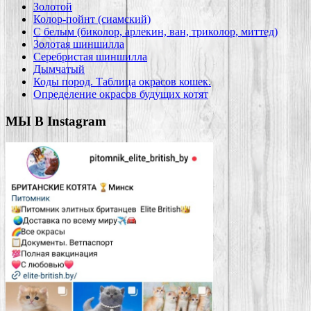
Золотой
Колор-пойнт (сиамский)
С белым (биколор, арлекин, ван, триколор, миттед)
Золотая шиншилла
Серебристая шиншилла
Дымчатый
Коды пород. Таблица окрасов кошек.
Определение окрасов будущих котят
МЫ В Instagram