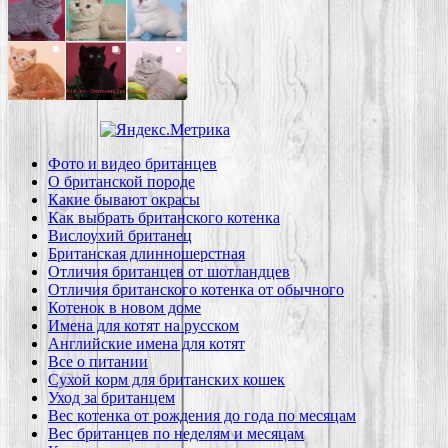
Фото и видео британцев
О британской породе
Какие бывают окрасы
Как выбрать британского котенка
Вислоухий британец
Британская длинношерстная
Отличия британцев от шотландцев
Отличия британского котенка от обычного
Котенок в новом доме
Имена для котят на русском
Английские имена для котят
Все о питании
Сухой корм для британских кошек
Уход за британцем
Вес котенка от рождения до года по месяцам
Вес британцев по неделям и месяцам