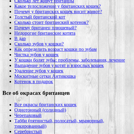
Сколько лет живут британцы
Какое телосложение у британских кошек?
Почему у британских кошек висит живот?
Толстый британский кот
Сколько стоит британский котенок?
Почему британец плюшевый?
Недорогие британские котята
В дар
Сколько зубов у кошки?
Как определить возраст кошки по зубам
Чистка зубов у кошек
У кошки болят зубы: проблемы, заболевания, лечение
Выпадение зубов у котят и взрослых кошек
Удаление зубов у кошек
Москитные сетки Антикошка
Котенок в подарок
Все об окрасах британцев
Все окрасы британских кошек
Однотонный (солидный)
Черепаховый
Табби (пятнистый, полосатый, мраморный,
тикированный)
Серебристый