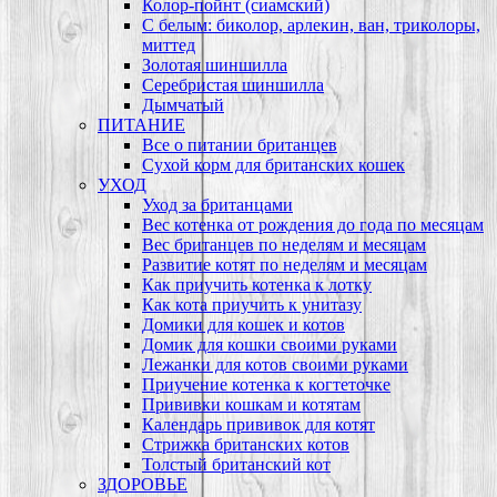
Колор-пойнт (сиамский)
С белым: биколор, арлекин, ван, триколоры,
миттед
Золотая шиншилла
Серебристая шиншилла
Дымчатый
ПИТАНИЕ
Все о питании британцев
Сухой корм для британских кошек
УХОД
Уход за британцами
Вес котенка от рождения до года по месяцам
Вес британцев по неделям и месяцам
Развитие котят по неделям и месяцам
Как приучить котенка к лотку
Как кота приучить к унитазу
Домики для кошек и котов
Домик для кошки своими руками
Лежанки для котов своими руками
Приучение котенка к когтеточке
Прививки кошкам и котятам
Календарь прививок для котят
Стрижка британских котов
Толстый британский кот
ЗДОРОВЬЕ