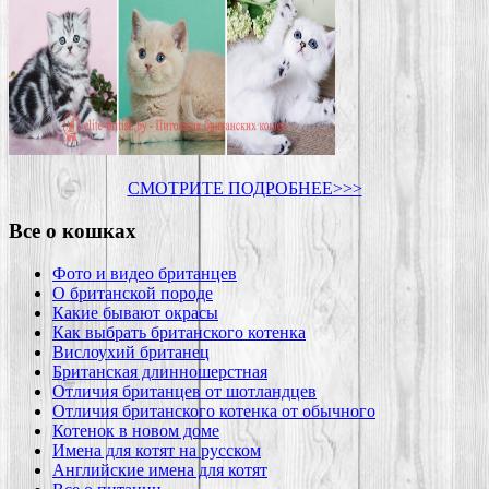
СМОТРИТЕ ПОДРОБНЕЕ>>>
Все о кошках
Фото и видео британцев
О британской породе
Какие бывают окрасы
Как выбрать британского котенка
Вислоухий британец
Британская длинношерстная
Отличия британцев от шотландцев
Отличия британского котенка от обычного
Котенок в новом доме
Имена для котят на русском
Английские имена для котят