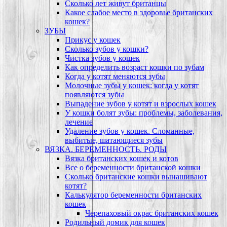
Сколько лет живут британцы
Какое слабое место в здоровье британских
кошек?
ЗУБЫ
Прикус у кошек
Сколько зубов у кошки?
Чистка зубов у кошек
Как определить возраст кошки по зубам
Когда у котят меняются зубы
Молочные зубы у кошек: когда у котят
появляются зубы
Выпадение зубов у котят и взрослых кошек
У кошки болят зубы: проблемы, заболевания,
лечение
Удаление зубов у кошек. Сломанные,
выбитые, шатающиеся зубы
ВЯЗКА. БЕРЕМЕННОСТЬ. РОДЫ
Вязка британских кошек и котов
Все о беременности британской кошки
Сколько британские кошки вынашивают
котят?
Калькулятор беременности британских
кошек
Черепаховый окрас британских кошек
Родильный домик для кошек