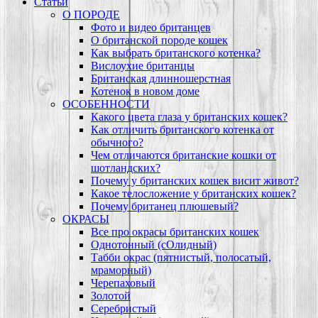
Статьи
О ПОРОДЕ
Фото и видео британцев
О британской породе кошек
Как выбрать британского котенка?
Вислоухие британцы
Британская длинношерстная
Котенок в новом доме
ОСОБЕННОСТИ
Какого цвета глаза у британских кошек?
Как отличить британского котенка от
обычного?
Чем отличаются британские кошки от
шотландских?
Почему у британских кошек висит живот?
Какое телосложение у британских кошек?
Почему британец плюшевый?
ОКРАСЫ
Все про окрасы британских кошек
Однотонный (сОлидный)
Табби окрас (пятнистый, полосатый,
мраморный)
Черепаховый
Золотой
Серебристый