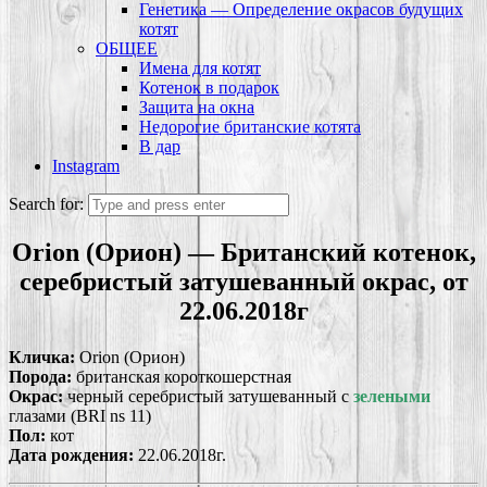
Генетика — Определение окрасов будущих
котят
ОБЩЕЕ
Имена для котят
Котенок в подарок
Защита на окна
Недорогие британские котята
В дар
Instagram
Search for:
Orion (Орион) —
Британский котенок,
серебристый затушеванный окрас, от
22.06.2018г
Кличка:
Orion (Орион)
Порода:
британская короткошерстная
Окрас:
черный серебристый затушеванный с
зелеными
глазами (BRI ns 11)
Пол:
кот
Дата рождения:
22.06.2018г.