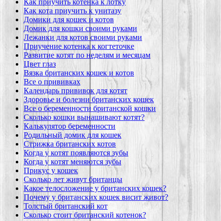
Как приучить котенка к лотку
Как кота приучить к унитазу
Домики для кошек и котов
Домик для кошки своими руками
Лежанки для котов своими руками
Приучение котенка к когтеточке
Развитие котят по неделям и месяцам
Цвет глаз
Вязка британских кошек и котов
Все о прививках
Календарь прививок для котят
Здоровье и болезни британских кошек
Все о беременности британской кошки
Сколько кошки вынашивают котят?
Калькулятор беременности
Родильный домик для кошек
Стрижка британских котов
Когда у котят появляются зубы
Когда у котят меняются зубы
Прикус у кошек
Сколько лет живут британцы
Какое телосложение у британских кошек?
Почему у британских кошек висит живот?
Толстый британский кот
Сколько стоит британский котенок?