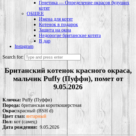
Генетика — Определение окрасов будущих
котят
ОБЩЕЕ
Имена для котят
Котенок в подарок
Защита на окна
Недорогие британские котята
В дар
Instagram
Search for:
Британский котенок красного окраса,
мальчик Puffy (Пуффи), помет от
9.05.2026
Кличка:
Puffy (Пуффи)
Порода:
британская короткошерстная
Окрас:
красный (BSH d)
Цвет глаз:
янтарный
Пол:
кот (самец)
Дата рождения:
9.05.2026