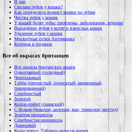
В дар
Сколько зубов у кошки?
Как определить возраст кошки по зубам
Чистка зубов у кошек
У кошки болят зубы: проблемы, заболевания, лечение
Выпадение зубов у котят и взрослых кошек
Удаление зубов у кошек
Москитные сетки Антикошка
Котенок в подарок
Все об окрасах британцев
Все окрасы британских кошек
Однотонный (солидный)
Черепаховый
Табби (пятнистый, полосатый, мраморный,
тикированный)
Серебристый
Золотой
Колор-пойнт (сиамский)
С белым (биколор, арлекин, ван, триколор, миттед)
Золотая шиншилла
Серебристая шиншилла
Дымчатый
Коды пород. Таблица окрасов кошек.