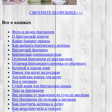
СМОТРИТЕ ПОДРОБНЕЕ>>>
Все о кошках
Фото и видео британцев
О британской породе
Какие бывают окрасы
Как выбрать британского котенка
Вислоухий британец
Британская длинношерстная
Отличия британцев от шотландцев
Отличия британского котенка от обычного
Котенок в новом доме
Имена для котят на русском
Английские имена для котят
Все о питании
Сухой корм для британских кошек
Уход за британцем
Вес котенка от рождения до года по месяцам
Вес британцев по неделям и месяцам
Как приучить котенка к лотку
Как кота приучить к унитазу