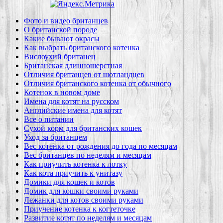
Фото и видео британцев
О британской породе
Какие бывают окрасы
Как выбрать британского котенка
Вислоухий британец
Британская длинношерстная
Отличия британцев от шотландцев
Отличия британского котенка от обычного
Котенок в новом доме
Имена для котят на русском
Английские имена для котят
Все о питании
Сухой корм для британских кошек
Уход за британцем
Вес котенка от рождения до года по месяцам
Вес британцев по неделям и месяцам
Как приучить котенка к лотку
Как кота приучить к унитазу
Домики для кошек и котов
Домик для кошки своими руками
Лежанки для котов своими руками
Приучение котенка к когтеточке
Развитие котят по неделям и месяцам