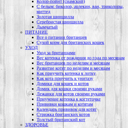
Колор-пойнт (сиамский)
С белым: биколор, арлекин, ван, триколоры,
миттед
Золотая шиншилла
Серебристая шиншилла
Дымчатый
ПИТАНИЕ
Все о питании британцев
Сухой корм для британских кошек
УХОД
Уход за британцами
Вес котенка от рождения до года по месяцам
Вес британцев по неделям и месяцам
Развитие котят по неделям и месяцам
Как приучить котенка к лотку
Как кота приучить к унитазу
Домики для кошек и котов
Домик для кошки своими руками
Лежанки для котов своими руками
Приучение котенка к когтеточке
Прививки кошкам и котятам
Календарь прививок для котят
Стрижка британских котов
Толстый британский кот
ЗДОРОВЬЕ