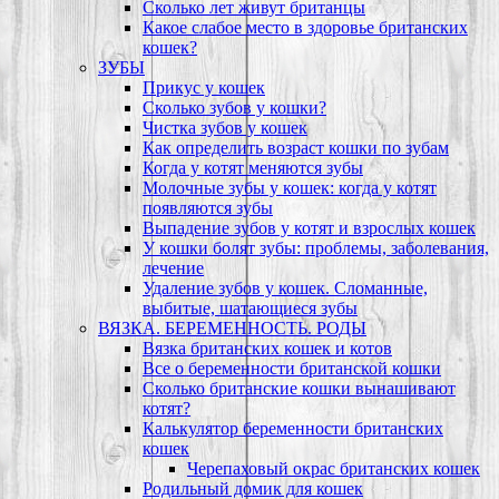
Сколько лет живут британцы
Какое слабое место в здоровье британских
кошек?
ЗУБЫ
Прикус у кошек
Сколько зубов у кошки?
Чистка зубов у кошек
Как определить возраст кошки по зубам
Когда у котят меняются зубы
Молочные зубы у кошек: когда у котят
появляются зубы
Выпадение зубов у котят и взрослых кошек
У кошки болят зубы: проблемы, заболевания,
лечение
Удаление зубов у кошек. Сломанные,
выбитые, шатающиеся зубы
ВЯЗКА. БЕРЕМЕННОСТЬ. РОДЫ
Вязка британских кошек и котов
Все о беременности британской кошки
Сколько британские кошки вынашивают
котят?
Калькулятор беременности британских
кошек
Черепаховый окрас британских кошек
Родильный домик для кошек