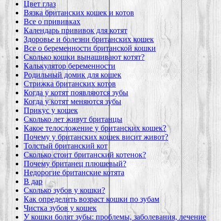
Цвет глаз
Вязка британских кошек и котов
Все о прививках
Календарь прививок для котят
Здоровье и болезни британских кошек
Все о беременности британской кошки
Сколько кошки вынашивают котят?
Калькулятор беременности
Родильный домик для кошек
Стрижка британских котов
Когда у котят появляются зубы
Когда у котят меняются зубы
Прикус у кошек
Сколько лет живут британцы
Какое телосложение у британских кошек?
Почему у британских кошек висит живот?
Толстый британский кот
Сколько стоит британский котенок?
Почему британец плюшевый?
Недорогие британские котята
В дар
Сколько зубов у кошки?
Как определить возраст кошки по зубам
Чистка зубов у кошек
У кошки болят зубы: проблемы, заболевания, лечение