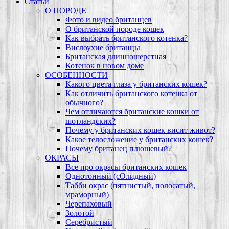
Статьи
О ПОРОДЕ
Фото и видео британцев
О британской породе кошек
Как выбрать британского котенка?
Вислоухие британцы
Британская длинношерстная
Котенок в новом доме
ОСОБЕННОСТИ
Какого цвета глаза у британских кошек?
Как отличить британского котенка от
обычного?
Чем отличаются британские кошки от
шотландских?
Почему у британских кошек висит живот?
Какое телосложение у британских кошек?
Почему британец плюшевый?
ОКРАСЫ
Все про окрасы британских кошек
Однотонный (сОлидный)
Табби окрас (пятнистый, полосатый,
мраморный)
Черепаховый
Золотой
Серебристый