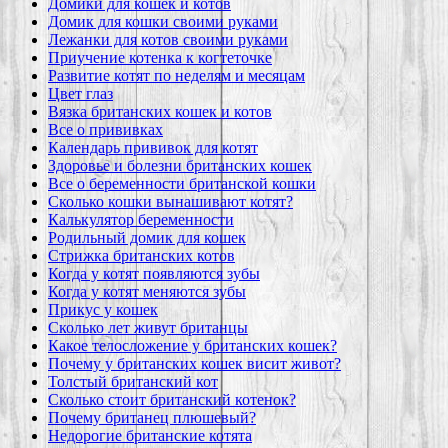
Домики для кошек и котов
Домик для кошки своими руками
Лежанки для котов своими руками
Приучение котенка к когтеточке
Развитие котят по неделям и месяцам
Цвет глаз
Вязка британских кошек и котов
Все о прививках
Календарь прививок для котят
Здоровье и болезни британских кошек
Все о беременности британской кошки
Сколько кошки вынашивают котят?
Калькулятор беременности
Родильный домик для кошек
Стрижка британских котов
Когда у котят появляются зубы
Когда у котят меняются зубы
Прикус у кошек
Сколько лет живут британцы
Какое телосложение у британских кошек?
Почему у британских кошек висит живот?
Толстый британский кот
Сколько стоит британский котенок?
Почему британец плюшевый?
Недорогие британские котята