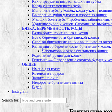
Как определить возраст кошки по зубам
Когда у котят меняются зубы
Молочные зубы у кошек: когда у котят появля
Выпадение зубов у котят и взрослых кошек
У кошки болят зубы: проблемы, заболевания, 
Удаление зубов у кошек. Сломанные, выбиты
ВЯЗКА. БЕРЕМЕННОСТЬ. РОДЫ
Вязка британских кошек и котов
Все о беременности британской кошки
Сколько британские кошки вынашивают котя
Калькулятор беременности британских кошек
Черепаховый окрас британских кошек
Родильный домик для кошек
Генетика — Определение окрасов будущих ко
ОБЩЕЕ
Имена для котят
Котенок в подарок
Защита на окна
Недорогие британские котята
В дар
Instagram
Search for:
Британские кот