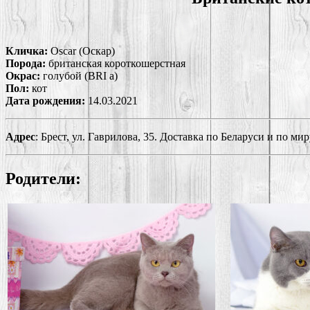
Кличка:
Oscar (Оскар)
Порода:
британская короткошерстная
Окрас:
голубой (BRI a)
Пол:
кот
Дата рождения:
14.03.2021
Адрес
: Брест, ул. Гаврилова, 35. Доставка по Беларуси и по мир
Родители: