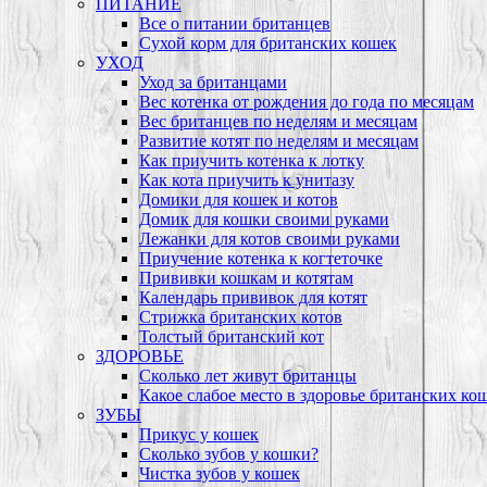
ПИТАНИЕ
Все о питании британцев
Сухой корм для британских кошек
УХОД
Уход за британцами
Вес котенка от рождения до года по месяцам
Вес британцев по неделям и месяцам
Развитие котят по неделям и месяцам
Как приучить котенка к лотку
Как кота приучить к унитазу
Домики для кошек и котов
Домик для кошки своими руками
Лежанки для котов своими руками
Приучение котенка к когтеточке
Прививки кошкам и котятам
Календарь прививок для котят
Стрижка британских котов
Толстый британский кот
ЗДОРОВЬЕ
Сколько лет живут британцы
Какое слабое место в здоровье британских ко
ЗУБЫ
Прикус у кошек
Сколько зубов у кошки?
Чистка зубов у кошек