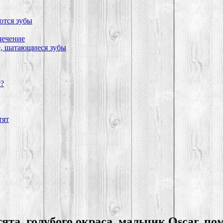
ются зубы
лечение
е, шатающиеся зубы
т?
тят
ята голубого окраса, мальчик Oscar, поме