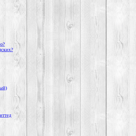
го?
дских?
ный)
миттед