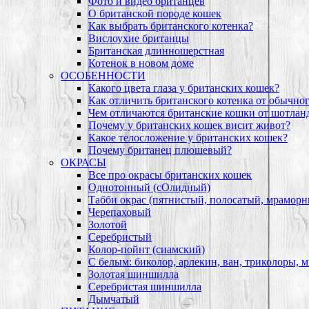
Фото и видео британцев
О британской породе кошек
Как выбрать британского котенка?
Вислоухие британцы
Британская длинношерстная
Котенок в новом доме
ОСОБЕННОСТИ
Какого цвета глаза у британских кошек?
Как отличить британского котенка от обычно
Чем отличаются британские кошки от шотлан
Почему у британских кошек висит живот?
Какое телосложение у британских кошек?
Почему британец плюшевый?
ОКРАСЫ
Все про окрасы британских кошек
Однотонный (сОлидный)
Табби окрас (пятнистый, полосатый, мрамор
Черепаховый
Золотой
Серебристый
Колор-пойнт (сиамский)
С белым: биколор, арлекин, ван, триколоры, 
Золотая шиншилла
Серебристая шиншилла
Дымчатый