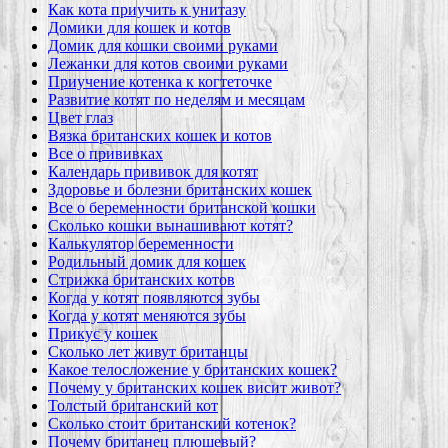
Как кота приучить к унитазу
Домики для кошек и котов
Домик для кошки своими руками
Лежанки для котов своими руками
Приучение котенка к когтеточке
Развитие котят по неделям и месяцам
Цвет глаз
Вязка британских кошек и котов
Все о прививках
Календарь прививок для котят
Здоровье и болезни британских кошек
Все о беременности британской кошки
Сколько кошки вынашивают котят?
Калькулятор беременности
Родильный домик для кошек
Стрижка британских котов
Когда у котят появляются зубы
Когда у котят меняются зубы
Прикус у кошек
Сколько лет живут британцы
Какое телосложение у британских кошек?
Почему у британских кошек висит живот?
Толстый британский кот
Сколько стоит британский котенок?
Почему британец плюшевый?