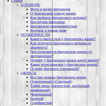
Статьи
О ПОРОДЕ
Фото и видео британцев
О британской породе кошек
Как выбрать британского котенка?
Вислоухие британцы
Британская длинношерстная
Котенок в новом доме
ОСОБЕННОСТИ
Какого цвета глаза у британских кошек?
Как отличить британского котенка от
обычного?
Чем отличаются британские кошки от
шотландских?
Почему у британских кошек висит живот?
Какое телосложение у британских кошек?
Почему британец плюшевый?
ОКРАСЫ
Все про окрасы британских кошек
Однотонный (сОлидный)
Табби окрас (пятнистый, полосатый,
мраморный)
Черепаховый
Золотой
Серебристый