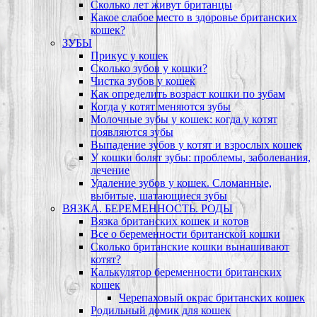
Сколько лет живут британцы
Какое слабое место в здоровье британских
кошек?
ЗУБЫ
Прикус у кошек
Сколько зубов у кошки?
Чистка зубов у кошек
Как определить возраст кошки по зубам
Когда у котят меняются зубы
Молочные зубы у кошек: когда у котят
появляются зубы
Выпадение зубов у котят и взрослых кошек
У кошки болят зубы: проблемы, заболевания,
лечение
Удаление зубов у кошек. Сломанные,
выбитые, шатающиеся зубы
ВЯЗКА. БЕРЕМЕННОСТЬ. РОДЫ
Вязка британских кошек и котов
Все о беременности британской кошки
Сколько британские кошки вынашивают
котят?
Калькулятор беременности британских
кошек
Черепаховый окрас британских кошек
Родильный домик для кошек