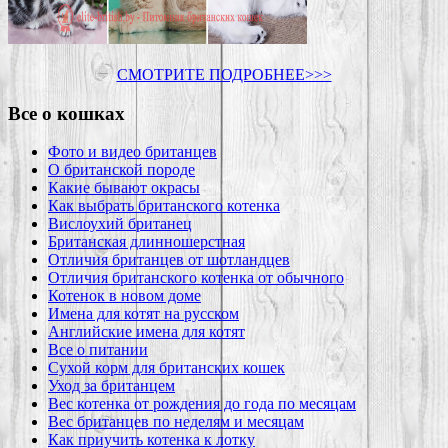
СМОТРИТЕ ПОДРОБНЕЕ>>>
Все о кошках
Фото и видео британцев
О британской породе
Какие бывают окрасы
Как выбрать британского котенка
Вислоухий британец
Британская длинношерстная
Отличия британцев от шотландцев
Отличия британского котенка от обычного
Котенок в новом доме
Имена для котят на русском
Английские имена для котят
Все о питании
Сухой корм для британских кошек
Уход за британцем
Вес котенка от рождения до года по месяцам
Вес британцев по неделям и месяцам
Как приучить котенка к лотку