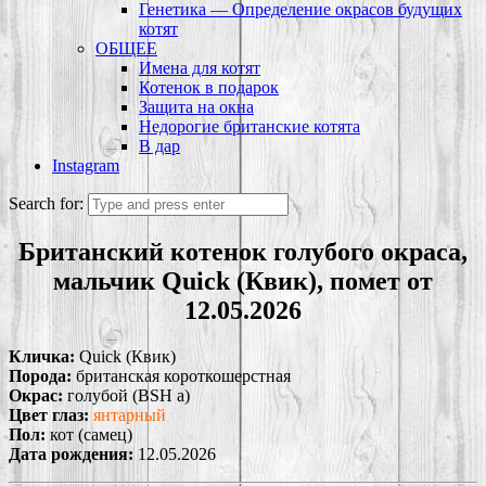
Генетика — Определение окрасов будущих
котят
ОБЩЕЕ
Имена для котят
Котенок в подарок
Защита на окна
Недорогие британские котята
В дар
Instagram
Search for:
Британский котенок голубого окраса,
мальчик Quick (Квик), помет от
12.05.2026
Кличка:
Quick (Квик)
Порода:
британская короткошерстная
Окрас:
голубой (BSH a)
Цвет глаз:
янтарный
Пол:
кот (самец)
Дата рождения:
12.05.2026