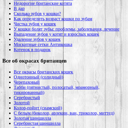
Недорогие британские котята
В дар
Сколько зубов у кошки?
Как определить возраст кошки по зубам
Чистка зубов у кошек
У кошки болят зубы: проблемы, заболевания, лечение
Выпадение зубов у котят и взрослых кошек
Удаление зубов у кошек
Москитные сетки Антикошка
Котенок в подарок
Все об окрасах британцев
Все окрасы британских кошек
Однотонный (солидный)
Черепаховый
Табби (пятнистый, полосатый, мраморный,
тикированный)
Серебристый
Золотой
Колор-пойнт (сиамский)
С белым (биколор, арлекин, ван, триколор, миттед)
Золотая шиншилла
Серебристая шиншилла