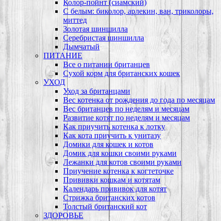
Колор-пойнт (сиамский)
С белым: биколор, арлекин, ван, триколоры,
миттед
Золотая шиншилла
Серебристая шиншилла
Дымчатый
ПИТАНИЕ
Все о питании британцев
Сухой корм для британских кошек
УХОД
Уход за британцами
Вес котенка от рождения до года по месяцам
Вес британцев по неделям и месяцам
Развитие котят по неделям и месяцам
Как приучить котенка к лотку
Как кота приучить к унитазу
Домики для кошек и котов
Домик для кошки своими руками
Лежанки для котов своими руками
Приучение котенка к когтеточке
Прививки кошкам и котятам
Календарь прививок для котят
Стрижка британских котов
Толстый британский кот
ЗДОРОВЬЕ