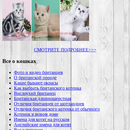
СМОТРИТЕ ПОДРОБНЕЕ>>>
Все о кошках
Фото и видео британцев
О британской породе
Какие бывают окрасы
Как выбрать британского котенка
Вислоухий британец
Британская длинношерстная
Отличия британцев от шотландцев
Отличия британского котенка от обычного
Котенок в новом доме
Имена для котят на русском
Английские имена для котят
Все о питании