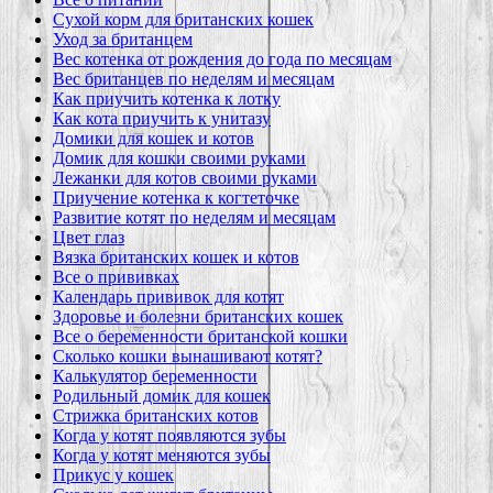
Сухой корм для британских кошек
Уход за британцем
Вес котенка от рождения до года по месяцам
Вес британцев по неделям и месяцам
Как приучить котенка к лотку
Как кота приучить к унитазу
Домики для кошек и котов
Домик для кошки своими руками
Лежанки для котов своими руками
Приучение котенка к когтеточке
Развитие котят по неделям и месяцам
Цвет глаз
Вязка британских кошек и котов
Все о прививках
Календарь прививок для котят
Здоровье и болезни британских кошек
Все о беременности британской кошки
Сколько кошки вынашивают котят?
Калькулятор беременности
Родильный домик для кошек
Стрижка британских котов
Когда у котят появляются зубы
Когда у котят меняются зубы
Прикус у кошек