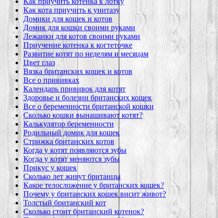
Как приучить котенка к лотку
Как кота приучить к унитазу
Домики для кошек и котов
Домик для кошки своими руками
Лежанки для котов своими руками
Приучение котенка к когтеточке
Развитие котят по неделям и месяцам
Цвет глаз
Вязка британских кошек и котов
Все о прививках
Календарь прививок для котят
Здоровье и болезни британских кошек
Все о беременности британской кошки
Сколько кошки вынашивают котят?
Калькулятор беременности
Родильный домик для кошек
Стрижка британских котов
Когда у котят появляются зубы
Когда у котят меняются зубы
Прикус у кошек
Сколько лет живут британцы
Какое телосложение у британских кошек?
Почему у британских кошек висит живот?
Толстый британский кот
Сколько стоит британский котенок?