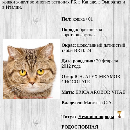
кошки живут во многих регионах РБ, в Канаде, в Эмиратах и
в Италии.
Пол:
кошка / 01
Порода:
британская
короткошерстная
Окрас:
шоколадный пятнистый
табби BRI b 24
Дата рождения:
20 февраля
2012 года
Отец:
ICH. ALEX MRAMOR
CHOCOLATE
Мать:
ERICA AROBOR VITAE
Владелец:
Масляева С.А.
Титул:
Чемпион породы
РОДОСЛОВНАЯ