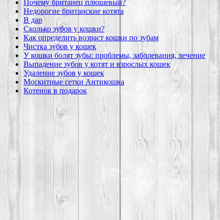
Почему британец плюшевый?
Недорогие британские котята
В дар
Сколько зубов у кошки?
Как определить возраст кошки по зубам
Чистка зубов у кошек
У кошки болят зубы: проблемы, заболевания, лечение
Выпадение зубов у котят и взрослых кошек
Удаление зубов у кошек
Москитные сетки Антикошка
Котенок в подарок