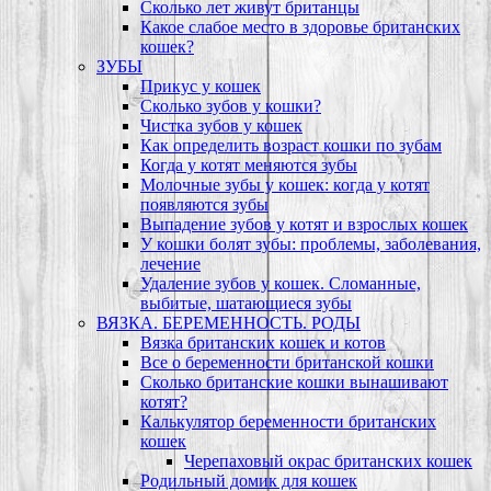
Сколько лет живут британцы
Какое слабое место в здоровье британских
кошек?
ЗУБЫ
Прикус у кошек
Сколько зубов у кошки?
Чистка зубов у кошек
Как определить возраст кошки по зубам
Когда у котят меняются зубы
Молочные зубы у кошек: когда у котят
появляются зубы
Выпадение зубов у котят и взрослых кошек
У кошки болят зубы: проблемы, заболевания,
лечение
Удаление зубов у кошек. Сломанные,
выбитые, шатающиеся зубы
ВЯЗКА. БЕРЕМЕННОСТЬ. РОДЫ
Вязка британских кошек и котов
Все о беременности британской кошки
Сколько британские кошки вынашивают
котят?
Калькулятор беременности британских
кошек
Черепаховый окрас британских кошек
Родильный домик для кошек