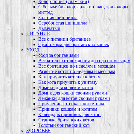
Колор-пойнт (сиамский)
С белым: биколор, арлекин, ван, триколоры,
миттед
Золотая шиншилла
Серебристая шиншилла
Дымчатый
ПИТАНИЕ
Все о питании британцев
Сухой корм для британских кошек
УХОД
Уход за британцами
Вес котенка от рождения до года по месяцам
Вес британцев по неделям и месяцам
Развитие котят по неделям и месяцам
Как приучить котенка к лотку
Как кота приучить к унитазу
Домики для кошек и котов
Домик для кошки своими руками
Лежанки для котов своими руками
Приучение котенка к когтеточке
Прививки кошкам и котятам
Календарь прививок для котят
Стрижка британских котов
Толстый британский кот
ЗДОРОВЬЕ