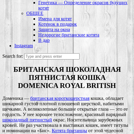
Генетика — Определение окрасов будущих
котят
ОБЩЕЕ
Имена для котят
Котенок в подарок
Защита на окна
Недорогие британские котята
В дар
Instagram
Search for:
БРИТАНСКАЯ ШОКОЛАДНАЯ
ПЯТНИСТАЯ КОШКА
DOMENICA ROYAL BRITISH
Доменика —
британская короткошерстная
кошка, обладает
шикарной густой плотной плюшевой шерсткой, набитыми
щечками. А великолепные большие открытые глаза — это ее
гордость. У нее хорошее телосложение, красивый нарядный
шоколадный пятнистый
окрас. Носительница зарубежных
кровей. Не раз участвовала в выставках кошек, имеет титулы
и номинации на «Бис».
Котята британцы
от этой чудесной