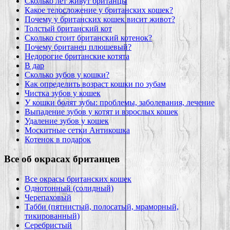
Сколько лет живут британцы
Какое телосложение у британских кошек?
Почему у британских кошек висит живот?
Толстый британский кот
Сколько стоит британский котенок?
Почему британец плюшевый?
Недорогие британские котята
В дар
Сколько зубов у кошки?
Как определить возраст кошки по зубам
Чистка зубов у кошек
У кошки болят зубы: проблемы, заболевания, лечение
Выпадение зубов у котят и взрослых кошек
Удаление зубов у кошек
Москитные сетки Антикошка
Котенок в подарок
Все об окрасах британцев
Все окрасы британских кошек
Однотонный (солидный)
Черепаховый
Табби (пятнистый, полосатый, мраморный,
тикированный)
Серебристый