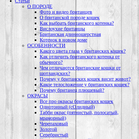
Статьи
О ПОРОДЕ
Фото и видео британцев
О британской породе кошек
Как выбрать британского котенка?
Вислоухие британцы
Британская длинношерстная
Котенок в новом доме
ОСОБЕННОСТИ
Какого цвета глаза у британских кошек?
Как отличить британского котенка от
обычного?
Чем отличаются британские кошки от
шотландских?
Почему у британских кошек висит живот?
Какое телосложение у британских кошек?
Почему британец плюшевый?
ОКРАСЫ
Все про окрасы британских кошек
Однотонный (сОлидный)
Табби окрас (пятнистый, полосатый,
мраморный)
Черепаховый
Золотой
Серебристый